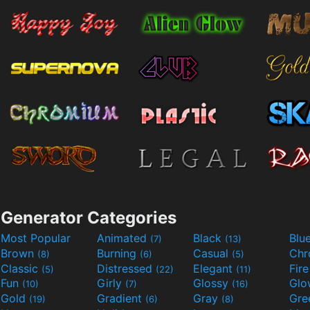
Generator Categories
Most Popular
Animated
Black
Blu
(7)
(13)
Brown
Burning
Casual
Ch
(8)
(6)
(5)
Classic
Distressed
Elegant
Fir
(5)
(22)
(11)
Fun
Girly
Glossy
Glo
(10)
(7)
(16)
Gold
Gradient
Gray
Gre
(19)
(6)
(8)