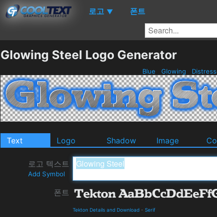
로고
폰트
▼
Glowing Steel Logo Generator
Blue
Glowing
Distres
Text
Logo
Shadow
Image
Co
로고 텍스트
Add Symbol
폰트
Tekton Details and Download
-
Serif