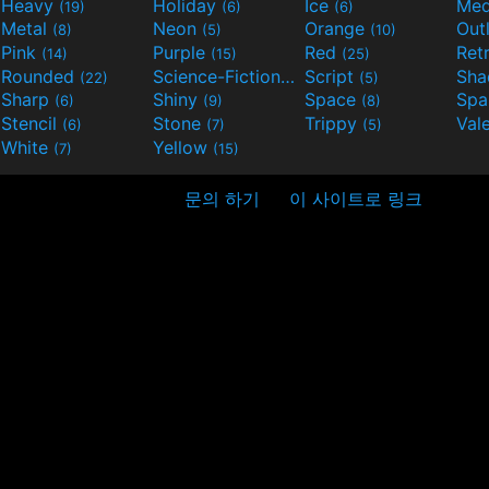
Heavy
Holiday
Ice
Med
(19)
(6)
(6)
Metal
Neon
Orange
Out
(8)
(5)
(10)
Pink
Purple
Red
Ret
(14)
(15)
(25)
Rounded
Science-Fiction
Script
Sh
(22)
(9)
(5)
Sharp
Shiny
Space
Spa
(6)
(9)
(8)
Stencil
Stone
Trippy
Val
(6)
(7)
(5)
White
Yellow
(7)
(15)
문의 하기
이 사이트로 링크