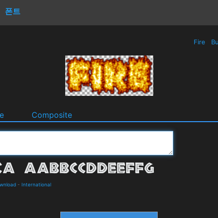
폰트
Fire
Bu
e
Composite
ownload
-
International