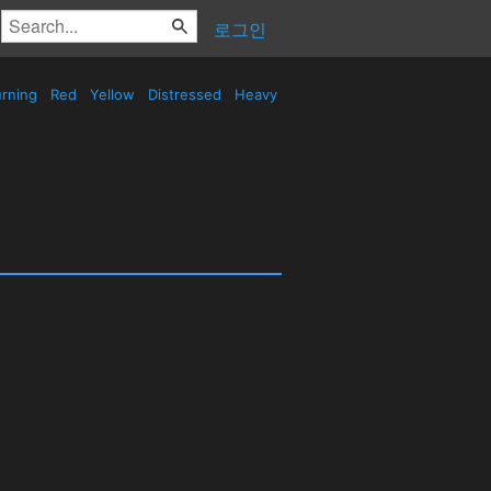
로그인
rning
Red
Yellow
Distressed
Heavy