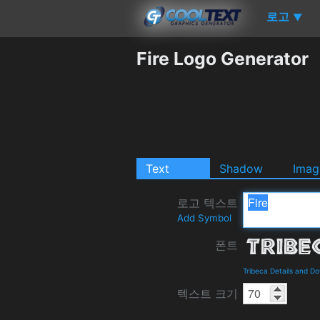
로고
▼
Fire Logo Generator
Text
Shadow
Imag
로고 텍스트
Add Symbol
폰트
Tribeca Details and D
텍스트 크기