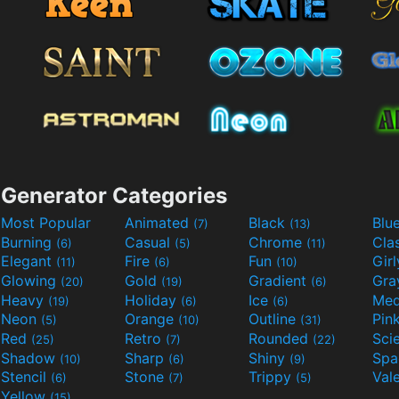
Generator Categories
Most Popular
Animated
Black
Blu
(7)
(13)
Burning
Casual
Chrome
Cla
(6)
(5)
(11)
Elegant
Fire
Fun
Gir
(11)
(6)
(10)
Glowing
Gold
Gradient
Gr
(20)
(19)
(6)
Heavy
Holiday
Ice
Med
(19)
(6)
(6)
Neon
Orange
Outline
Pin
(5)
(10)
(31)
Red
Retro
Rounded
(25)
(7)
(22)
Shadow
Sharp
Shiny
Sp
(10)
(6)
(9)
Stencil
Stone
Trippy
Val
(6)
(7)
(5)
Yellow
(15)