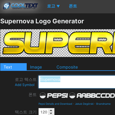
로고
폰트
▼
Supernova Logo Generator
Text
Image
Composite
로고 텍스트
Add Symbol
폰트
Pepsi Details and Download
-
Jakub Degórski
-
Brandname
텍스트 크기